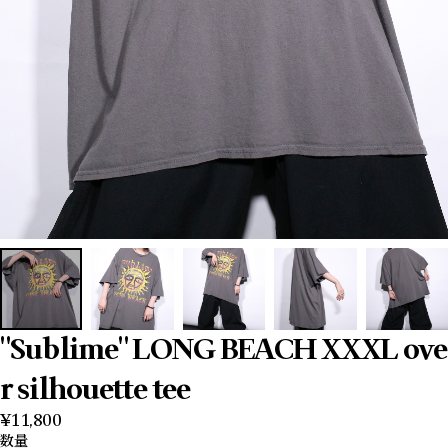
"Sublime" LONG BEACH XXXL ove
r silhouette tee
¥11,800
数量