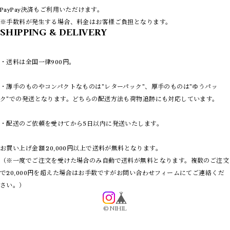
VEST
PayPay決済もご利用いただけます。
COATS
※手数料が発生する場合、料金はお客様ご負担となります。
LEATHER
SHIPPING & DELIVERY
PANTS
REMAKE
・送料は全国一律900円。
NEW ARRIVAS
9/4 UPDATE
・薄手のものやコンパクトなものは"レターパック"、厚手のものは"ゆうパッ
8/14 UPDATE
8/7 UPDATE
ク"での発送となります。どちらの配送方法も荷物追跡にも対応しています。
7/31 UPDATE
7/24 UPDATE
・配送のご依頼を受けてから5日以内に発送いたします。
7/17 UPDATE
7/10 UPDATE
お買い上げ金額 20,000円以上で送料が無料となります。
7/3 UPDATE
（※一度でご注文を受けた場合のみ自動で送料が無料となります。複数のご注文
で20,000円を超えた場合はお手数ですがお問い合わせフィームにてご連絡くだ
さい。）
©︎ NIHIL