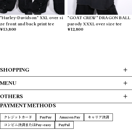
"Harley-Davidson" XXL over si
"GOAT CREW" DRAGON BALL
ze front and back print tee
parody XXXL over size tee
¥13,800
¥12,800
SHOPPING
ALL ITEMS
MENU
USED CLOTHES
HOME
OTHERS
JACKET / BLOUSON
ABOUT
L/S SHIRTS
PAYMENT METHODS
プライバシーポリシー
S/S SHIRTS
PAYMENT METHODS
SWEAT / HOODIE
特定商取引法に基づく表記
FAQ
クレジットカード
PayPay
Amazon Pay
キャリア決済
SWEATER
CONTACT
コンビニ決済またはPay-easy
PayPal
T-SHIRTS
L/S T-SHIRTS