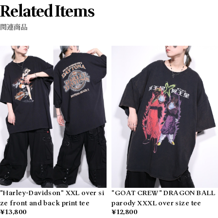
Related Items
関連商品
"Harley-Davidson" XXL over si
"GOAT CREW" DRAGON BALL
ze front and back print tee
parody XXXL over size tee
¥13,800
¥12,800