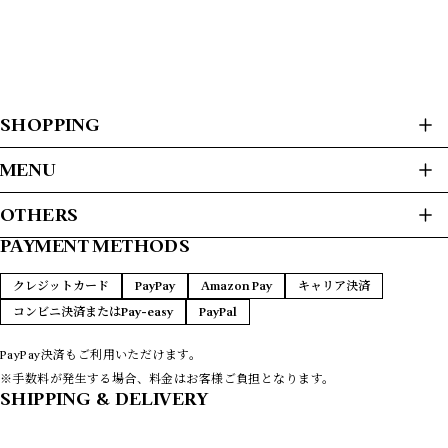
SHOPPING
ALL ITEMS
MENU
USED CLOTHES
HOME
OTHERS
JACKET / BLOUSON
ABOUT
L/S SHIRTS
PAYMENT METHODS
プライバシーポリシー
S/S SHIRTS
PAYMENT METHODS
SWEAT / HOODIE
特定商取引法に基づく表記
FAQ
クレジットカード
PayPay
Amazon Pay
キャリア決済
SWEATER
CONTACT
コンビニ決済またはPay-easy
PayPal
T-SHIRTS
L/S T-SHIRTS
VEST
PayPay決済もご利用いただけます。
COATS
※手数料が発生する場合、料金はお客様ご負担となります。
LEATHER
SHIPPING & DELIVERY
PANTS
REMAKE