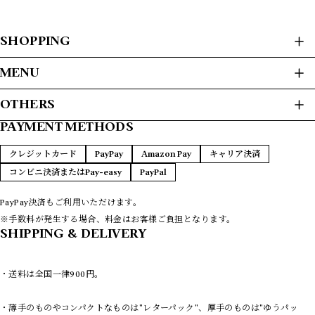
SHOPPING
ALL ITEMS
MENU
USED CLOTHES
HOME
OTHERS
JACKET / BLOUSON
ABOUT
L/S SHIRTS
PAYMENT METHODS
プライバシーポリシー
S/S SHIRTS
PAYMENT METHODS
SWEAT / HOODIE
特定商取引法に基づく表記
FAQ
クレジットカード
PayPay
Amazon Pay
キャリア決済
SWEATER
CONTACT
コンビニ決済またはPay-easy
PayPal
T-SHIRTS
L/S T-SHIRTS
VEST
PayPay決済もご利用いただけます。
COATS
※手数料が発生する場合、料金はお客様ご負担となります。
LEATHER
SHIPPING & DELIVERY
PANTS
REMAKE
・送料は全国一律900円。
NEW ARRIVAS
8/14 UPDATE
・薄手のものやコンパクトなものは"レターパック"、厚手のものは"ゆうパッ
8/7 UPDATE