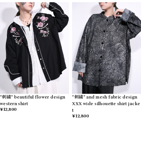
"刺繍" beautiful flower design
"刺繍" and mesh fabric design
western shirt
XXX wide silhouette shirt jacke
¥12,800
t
¥12,800