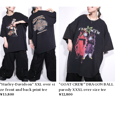
"Harley-Davidson" XXL over si
"GOAT CREW" DRAGON BALL
ze front and back print tee
parody XXXL over size tee
¥13,800
¥12,800