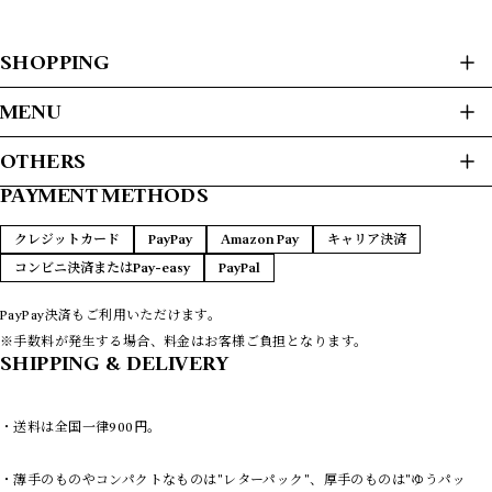
SHOPPING
ALL ITEMS
MENU
USED CLOTHES
HOME
OTHERS
JACKET / BLOUSON
ABOUT
L/S SHIRTS
PAYMENT METHODS
プライバシーポリシー
S/S SHIRTS
PAYMENT METHODS
SWEAT / HOODIE
特定商取引法に基づく表記
FAQ
クレジットカード
PayPay
Amazon Pay
キャリア決済
SWEATER
CONTACT
コンビニ決済またはPay-easy
PayPal
T-SHIRTS
L/S T-SHIRTS
VEST
PayPay決済もご利用いただけます。
COATS
※手数料が発生する場合、料金はお客様ご負担となります。
LEATHER
SHIPPING & DELIVERY
PANTS
REMAKE
・送料は全国一律900円。
NEW ARRIVAS
8/14 UPDATE
・薄手のものやコンパクトなものは"レターパック"、厚手のものは"ゆうパッ
8/7 UPDATE