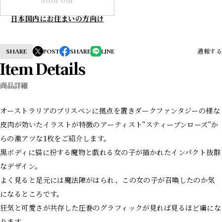
Sold out
日本国内にお住まいの方向け
SHARE
POST
SHARE
LINE
通報する
Item Details
商品詳細
オーストラリアのブリスベンに拠点を置きダークファンタジーの様な
皮肉が効いたイラストが特徴のアーティスト"スティーブンローズ"か
らの激アツな1枚をご紹介します。
黒ボディに猫に扮する魔物と戯れる女の子が描かれたインパクト抜群
なデザイン。
よく見ると足元には魔法陣がはられ、この女の子が召喚したのか気
になるところです。
狂気と可愛さが共存した圧巻のグラフィックが見れば見るほど虜にな