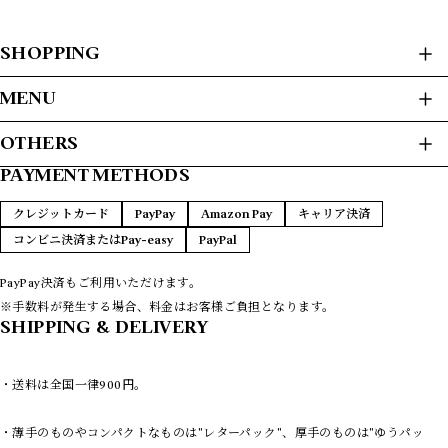
SHOPPING
ALL ITEMS
MENU
USED CLOTHES
HOME
OTHERS
JACKET / BLOUSON
ABOUT
L/S SHIRTS
PAYMENT METHODS
プライバシーポリシー
S/S SHIRTS
PAYMENT METHODS
SWEAT / HOODIE
特定商取引法に基づく表記
FAQ
クレジットカード
PayPay
Amazon Pay
キャリア決済
SWEATER
CONTACT
コンビニ決済またはPay-easy
PayPal
T-SHIRTS
L/S T-SHIRTS
VEST
PayPay決済もご利用いただけます。
COATS
※手数料が発生する場合、料金はお客様ご負担となります。
LEATHER
SHIPPING & DELIVERY
PANTS
REMAKE
・送料は全国一律900円。
NEW ARRIVAS
8/14 UPDATE
・薄手のものやコンパクトなものは"レターパック"、厚手のものは"ゆうパッ
8/7 UPDATE