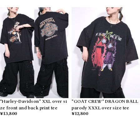
"Harley-Davidson" XXL over si
"GOAT CREW" DRAGON BALL
ze front and back print tee
parody XXXL over size tee
¥13,800
¥12,800