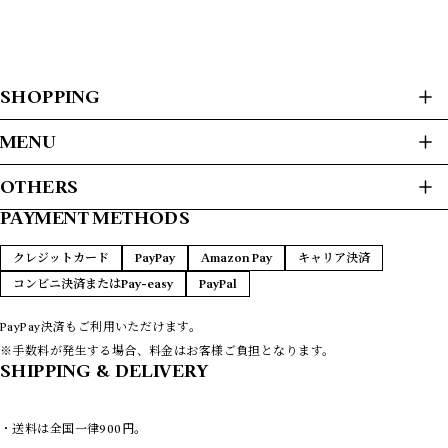
SHOPPING
ALL ITEMS
MENU
USED CLOTHES
HOME
OTHERS
JACKET / BLOUSON
ABOUT
L/S SHIRTS
PAYMENT METHODS
プライバシーポリシー
S/S SHIRTS
PAYMENT METHODS
SWEAT / HOODIE
特定商取引法に基づく表記
FAQ
クレジットカード
PayPay
Amazon Pay
キャリア決済
SWEATER
CONTACT
コンビニ決済またはPay-easy
PayPal
T-SHIRTS
L/S T-SHIRTS
VEST
PayPay決済もご利用いただけます。
COATS
※手数料が発生する場合、料金はお客様ご負担となります。
LEATHER
SHIPPING & DELIVERY
PANTS
REMAKE
・送料は全国一律900円。
NEW ARRIVAS