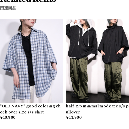
関連商品
"OLD NAVY" good coloring ch
half-zip minimal mode tec s/s p
eck over size s/s shirt
ullover
¥10,800
¥11,800