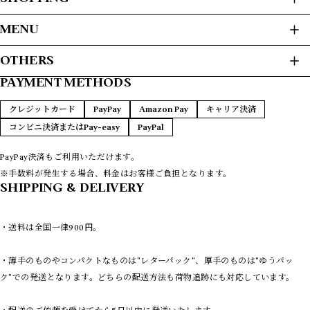
ALL ITEMS
MENU
USED CLOTHES
HOME
OTHERS
JACKET / BLOUSON
ABOUT
L/S SHIRTS
PAYMENT METHODS
プライバシーポリシー
S/S SHIRTS
PAYMENT METHODS
SWEAT / HOODIE
特定商取引法に基づく表記
FAQ
クレジットカード
PayPay
Amazon Pay
キャリア決済
SWEATER
CONTACT
コンビニ決済またはPay-easy
PayPal
T-SHIRTS
L/S T-SHIRTS
VEST
PayPay決済もご利用いただけます。
COATS
※手数料が発生する場合、料金はお客様ご負担となります。
LEATHER
SHIPPING & DELIVERY
PANTS
REMAKE
・送料は全国一律900円。
NEW ARRIVAS
9/4 UPDATE
・薄手のものやコンパクトなものは"レターパック"、厚手のものは"ゆうパッ
8/14 UPDATE
8/7 UPDATE
ク"での発送となります。どちらの配送方法も荷物追跡にも対応しています。
7/31 UPDATE
7/24 UPDATE