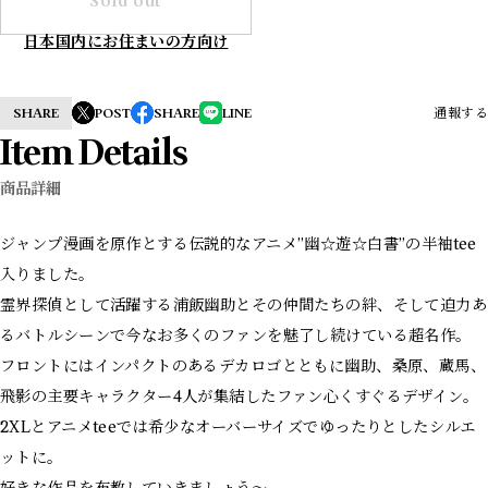
Sold out
日本国内にお住まいの方向け
SHARE
POST
SHARE
LINE
通報する
Item Details
商品詳細
ジャンプ漫画を原作とする伝説的なアニメ”幽☆遊☆白書”の半袖tee
入りました。
霊界探偵として活躍する浦飯幽助とその仲間たちの絆、そして迫力あ
るバトルシーンで今なお多くのファンを魅了し続けている超名作。
フロントにはインパクトのあるデカロゴとともに幽助、桑原、蔵馬、
飛影の主要キャラクター4人が集結したファン心くすぐるデザイン。
2XLとアニメteeでは希少なオーバーサイズでゆったりとしたシルエ
ットに。