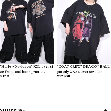
"Harley-Davidson" XXL over si
"GOAT CREW" DRAGON BALL
ze front and back print tee
parody XXXL over size tee
¥13,800
¥12,800
SHOPPING