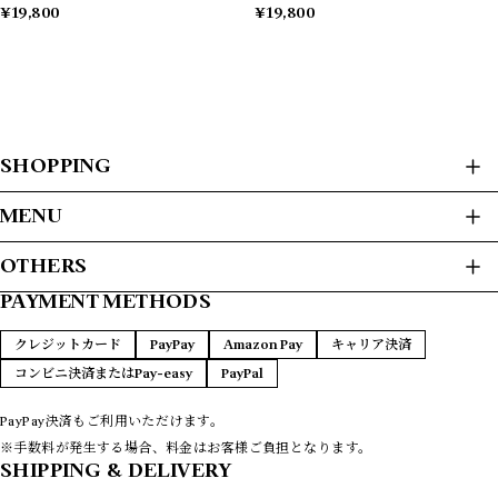
¥19,800
¥19,800
SHOPPING
ALL ITEMS
MENU
USED CLOTHES
HOME
OTHERS
JACKET / BLOUSON
ABOUT
L/S SHIRTS
PAYMENT METHODS
プライバシーポリシー
S/S SHIRTS
PAYMENT METHODS
SWEAT / HOODIE
特定商取引法に基づく表記
FAQ
クレジットカード
PayPay
Amazon Pay
キャリア決済
SWEATER
CONTACT
コンビニ決済またはPay-easy
PayPal
T-SHIRTS
L/S T-SHIRTS
VEST
PayPay決済もご利用いただけます。
COATS
※手数料が発生する場合、料金はお客様ご負担となります。
LEATHER
SHIPPING & DELIVERY
PANTS