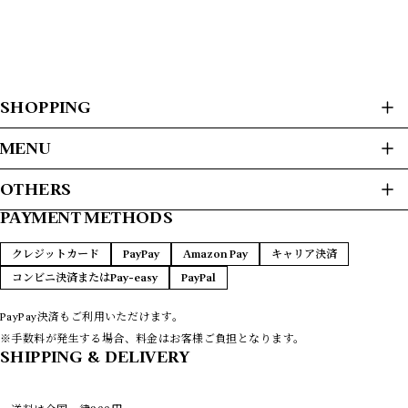
SHOPPING
ALL ITEMS
MENU
USED CLOTHES
HOME
OTHERS
JACKET / BLOUSON
ABOUT
L/S SHIRTS
PAYMENT METHODS
プライバシーポリシー
S/S SHIRTS
PAYMENT METHODS
SWEAT / HOODIE
特定商取引法に基づく表記
FAQ
クレジットカード
PayPay
Amazon Pay
キャリア決済
SWEATER
CONTACT
コンビニ決済またはPay-easy
PayPal
T-SHIRTS
L/S T-SHIRTS
VEST
PayPay決済もご利用いただけます。
COATS
※手数料が発生する場合、料金はお客様ご負担となります。
LEATHER
SHIPPING & DELIVERY
PANTS
REMAKE