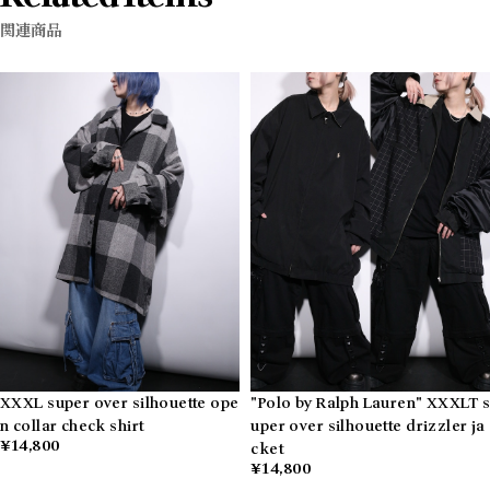
関連商品
XXXL super over silhouette ope
"Polo by Ralph Lauren" XXXLT s
n collar check shirt
uper over silhouette drizzler ja
¥14,800
cket
¥14,800