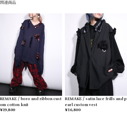
関連商品
REMAKE / boro and ribbon cust
REMAKE / satin lace frills and p
om cotton knit
earl custom vest
¥19,800
¥16,800