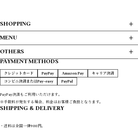
SHOPPING
ALL ITEMS
MENU
USED CLOTHES
HOME
OTHERS
JACKET / BLOUSON
ABOUT
L/S SHIRTS
PAYMENT METHODS
プライバシーポリシー
S/S SHIRTS
PAYMENT METHODS
SWEAT / HOODIE
特定商取引法に基づく表記
FAQ
クレジットカード
PayPay
Amazon Pay
キャリア決済
SWEATER
CONTACT
コンビニ決済またはPay-easy
PayPal
T-SHIRTS
L/S T-SHIRTS
VEST
PayPay決済もご利用いただけます。
COATS
※手数料が発生する場合、料金はお客様ご負担となります。
LEATHER
SHIPPING & DELIVERY
PANTS
REMAKE
・送料は全国一律900円。
NEW ARRIVAS
9/4 UPDATE