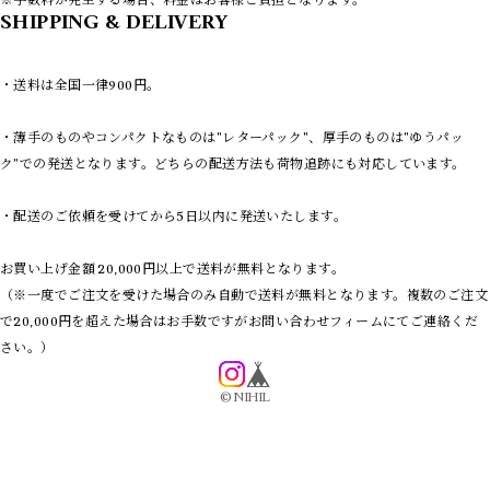
LEATHER
SHIPPING & DELIVERY
PANTS
REMAKE
・送料は全国一律900円。
NEW ARRIVAS
8/14 UPDATE
・薄手のものやコンパクトなものは"レターパック"、厚手のものは"ゆうパッ
8/7 UPDATE
7/31 UPDATE
ク"での発送となります。どちらの配送方法も荷物追跡にも対応しています。
7/24 UPDATE
7/17 UPDATE
・配送のご依頼を受けてから5日以内に発送いたします。
7/10 UPDATE
7/3 UPDATE
お買い上げ金額 20,000円以上で送料が無料となります。
8/28 UPDATE
（※一度でご注文を受けた場合のみ自動で送料が無料となります。複数のご注文
で20,000円を超えた場合はお手数ですがお問い合わせフィームにてご連絡くだ
さい。）
©︎ NIHIL