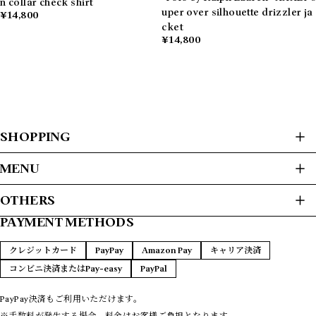
n collar check shirt
uper over silhouette drizzler ja
¥14,800
cket
¥14,800
SHOPPING
ALL ITEMS
MENU
USED CLOTHES
HOME
OTHERS
JACKET / BLOUSON
ABOUT
L/S SHIRTS
PAYMENT METHODS
プライバシーポリシー
S/S SHIRTS
PAYMENT METHODS
SWEAT / HOODIE
特定商取引法に基づく表記
FAQ
クレジットカード
PayPay
Amazon Pay
キャリア決済
SWEATER
CONTACT
コンビニ決済またはPay-easy
PayPal
T-SHIRTS
L/S T-SHIRTS
VEST
PayPay決済もご利用いただけます。
COATS
※手数料が発生する場合、料金はお客様ご負担となります。